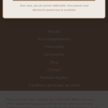
Avec nous, pas de courrier indésirable. Vous pouvez vous
désinscrire quand vous le souhaitez.
Accueil
Accompagnements
Philosophie
Découverte
Blog
Contact
Mentions légales
Conditions générales de vente
Charte sur le respect de la vie privée
Nous utilisons des cookies sur notre site Web pour vous
offrir l'expérience la plus pertinente en mémorisant vos
préférences et vos visites répétées. En cliquant sur « Tout