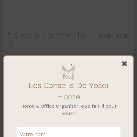
5-Cookies : comment les utilisons-nous
?
5.1 Qu’est-ce qu’un cookie ?
Un cookie est un fichier texte susceptible d’être déposé
dans un terminal lors de la
Les Conseils De Yoseï
consultation d’un service en ligne avec un logiciel de
navigation. Un fichier cookie permet
Home
notamment à son émetteur, pendant sa durée de
Home & Office Organiser, que fait-il pour
validité, de reconnaître le terminal
vous?
concerné à chaque fois que ce terminal accède à un
contenu numérique comportant des
cookies du même émetteur.