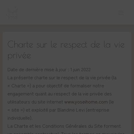
Aller
Main
au
Men
contenu
Charte sur le respect de la vie
privée
Date de dernière mise à jour : 1 juin 2022
La présente charte sur le respect de la vie privée (la
« Charte ») a pour objectif de formaliser notre
engagement quant au respect de la vie privée des
utilisateurs du site internet
www.yoseihome.com
(le
« site ») et exploité par Blandine Levi (entreprise
individuelle).
La Charte et les Conditions Générales du Site forment
un ensemble contractuel. Tous les termes en majuscules