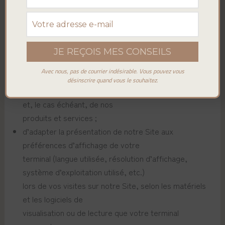
5.2 A quoi servent les cookies émis sur notre Site ?
Les cookies que nous émettons nous permettent :
d’établir des statistiques et volumes de fréquentation
et d’utilisation des divers
éléments composant notre Site (rubriques et
Avec nous, pas de courrier indésirable. Vous pouvez vous
contenus visités, parcours), nous
désinscrire quand vous le souhaitez.
permettant d’améliorer l’intérêt et l’ergonomie du Site
et, le cas échéant, de nos
produits et services ;
d’adapter la présentation de notre Site aux
préférences d’affichage de votre
terminal (langue utilisée, résolution d’affichage,
système d’exploitation utilisé, etc.)
lors de vos visites sur notre Site, selon les matériels
et les logiciels de
visualisation ou de lecture que votre terminal